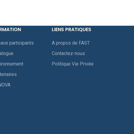
RMATION
LIENS PRATIQUES
ace participants
A propos de FAST
alogue
Contactez-nous
ironnement
Politique Vie Privée
tenaires
NOVA